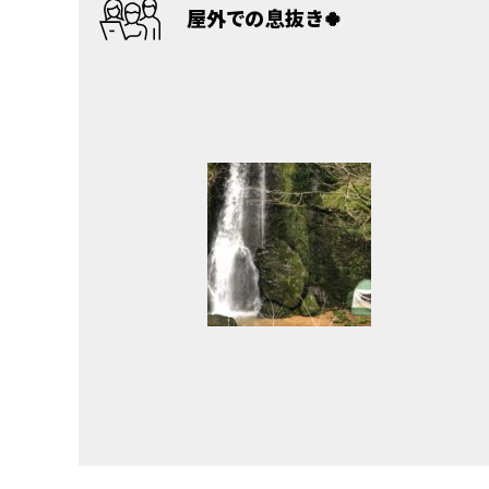
屋外での息抜き🍀