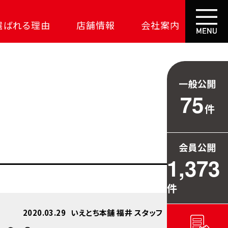
選ばれる理由
店舗情報
会社案内
大成功の土地探し
コスパが高い家
一般公開
資金の悩みを解決
75
件
安心保証
709万円お得
会員公開
毎日の暮らしを守る
1,373
件
2020.03.29
いえとち本舗 福井 スタッフ