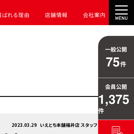
選ばれる理由
店舗情報
会社案内
大成功の土地探し
コスパが高い家
一般公開
資金の悩みを解決
75
件
安心保証
709万円お得
会員公開
毎日の暮らしを守る
1,375
件
2023.03.29
いえとち本舗福井店 スタッフ