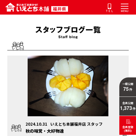
一般公開
75
件
会員公開
1,373
件
2024.10.31
いえとち本舗福井店 スタッフ
会員登録
秋の味覚・大好物達
(無料)