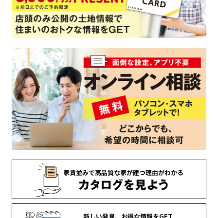
家賃並みで
高品質な家が
建つ理由がわかる
新しい発見、
お得な情報を
GET