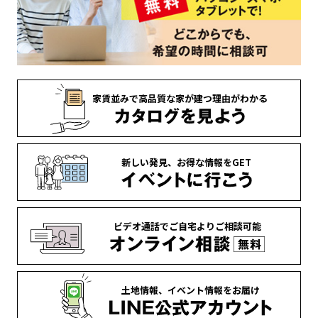
家賃並みで
高品質な家が
建つ理由がわかる
新しい発見、
お得な情報を
GET
ビデオ通話で
ご自宅より
ご相談可能
土地情報、
イベント情報を
お届け