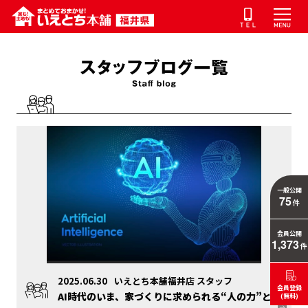
一般公開
75
件
会員公開
1,373
件
2025.06.30
いえとち本舗福井店 スタッフ
会員登録
AI時代のいま、家づくりに求められる“人の力”とは
(無料)