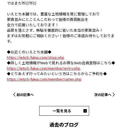
ではまた👋🏻👋🏻
いえとち本舗では、豊富な土地情報を常に管理しており
家賃並みにとことんこだわって皆様の賃貸脱出を
全力で応援いたしております！
品質を落とさず、無駄を徹底的に省いた本当の家賃並み！
まずはお気軽にご相談ください！皆様のご来店お待ちしておりま
す。
◆お近くのいえとち本舗◆
https://ietoti-fukui.com/shop.php
◆詳しく土地情報がWebで見れるお得なWeb会員登録はこちら◆
https://ietoti-fukui.com/member/entry.php
◆とりあえず行ってみたいという方はこちらからご予約を◆
https://ietoti-fukui.com/member/raiten.php
前の記事へ
次の記事へ
一覧を見る
過去のブログ