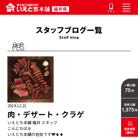
一般公開
75
件
2019.12.21
会員公開
1,373
件
肉・デザート・クラゲ
いえとち本舗 福井 スタッフ
こんにちは🌼
会員登録
(無料)
いえとち本舗の岩佐です🐨🌵🌵