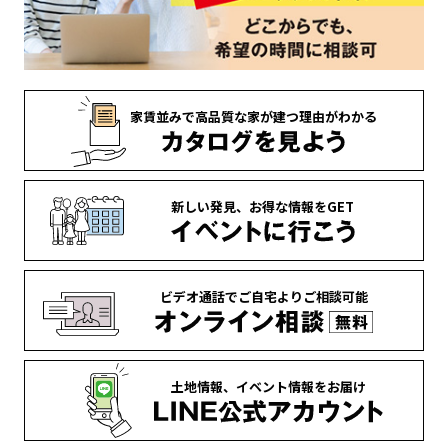
家賃並みで
高品質な家が
建つ理由がわかる
新しい発見、
お得な情報を
GET
ビデオ通話で
ご自宅より
ご相談可能
土地情報、
イベント情報を
お届け