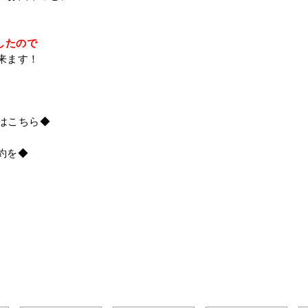
したので
来ます！
録はこちら◆
約を◆