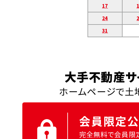
17
24
31
大手不動産サ
ホームページで土地
会員限定公
完全無料で会員限