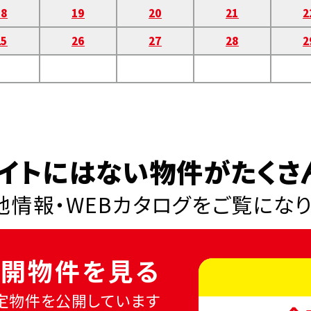
18
19
20
21
2
25
26
27
28
2
イトにはない物件がたくさ
情報・WEBカタログを
ご覧にな
開物件を見る
定物件を公開しています