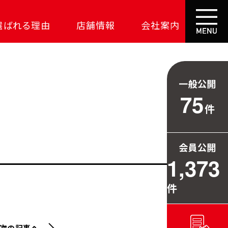
選ばれる理由
店舗情報
会社案内
大成功の土地探し
コスパが高い家
一般公開
資金の悩みを解決
75
件
安心保証
709万円お得
会員公開
毎日の暮らしを守る
1,373
件
次の記事へ