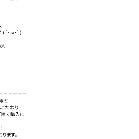
、
´・ω・`)
が、
＝＝＝＝＝＝
報と
んこだわり
戸建て購入に
！
おります。