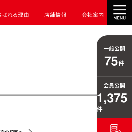
選ばれる理由
店舗情報
会社案内
大成功の土地探し
コスパが高い家
一般公開
資金の悩みを解決
75
件
安心保証
709万円お得
会員公開
毎日の暮らしを守る
1,375
件
次の記事へ