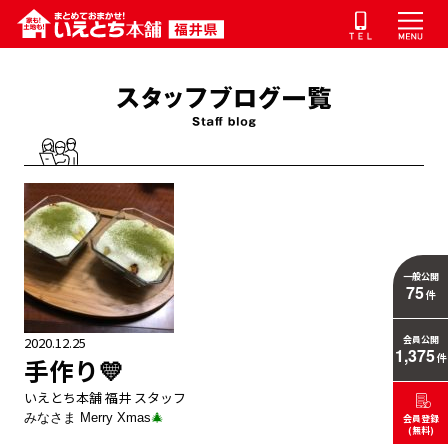
一般公開
75
件
2020.12.25
会員公開
1,375
件
手作り💛
いえとち本舗 福井 スタッフ
みなさま Merry Xmas
🎄
会員登録
(無料)