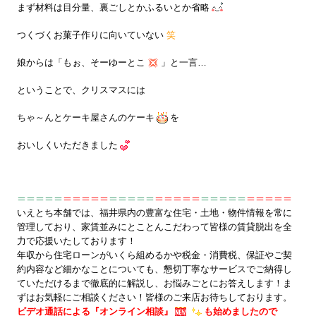
まず材料は目分量、裏ごしとかふるいとか省略
つくづくお菓子作りに向いていない
笑
娘からは「もぉ、そーゆーとこ
」と一言…
ということで、クリスマスには
ちゃ～んとケーキ屋さんのケーキ
を
おいしくいただきました
＝＝＝＝＝
＝＝＝＝＝
＝＝＝＝＝
＝＝＝＝＝
＝＝＝＝＝
＝＝＝＝＝
いえとち本舗では、福井県内の豊富な住宅・土地・物件情報を常に
管理しており、家賃並みにとことんこだわって皆様の賃貸脱出を全
力で応援いたしております！
年収から住宅ローンがいくら組めるかや税金・消費税、保証やご契
約内容など細かなことについても、懇切丁寧なサービスでご納得し
ていただけるまで徹底的に解説し、お悩みごとにお答えします！ま
ずはお気軽にご相談ください！皆様のご来店お待ちしております。
ビデオ通話による『オンライン相談』
も始めましたので