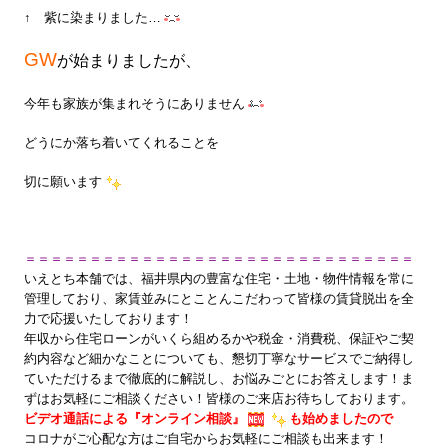
↑ 紫に染まりました…
GW
が始まりましたが、
今年も家族が集まれそうにありません
どうにか落ち着いてくれることを
切に願います
＝＝＝＝＝＝＝＝＝＝＝＝＝＝＝＝＝＝＝＝＝＝＝＝＝＝＝＝＝＝
いえとち本舗では、福井県内の豊富な住宅・土地・物件情報を常に
管理しており、家賃並みにとことんこだわって皆様の賃貸脱出を全
力で応援いたしております！
年収から住宅ローンがいくら組めるかや税金・消費税、保証やご契
約内容など細かなことについても、懇切丁寧なサービスでご納得し
ていただけるまで徹底的に解説し、お悩みごとにお答えします！ま
ずはお気軽にご相談ください！皆様のご来店お待ちしております。
ビデオ通話による『オンライン相談』
も始めましたので
コロナがご心配な方はご自宅からお気軽にご相談も出来ます！