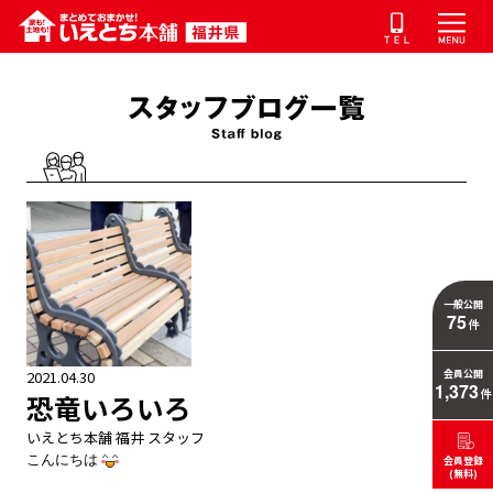
一般公開
75
件
2021.04.30
会員公開
1,373
件
恐竜いろいろ
いえとち本舗 福井 スタッフ
こんにちは
会員登録
(無料)