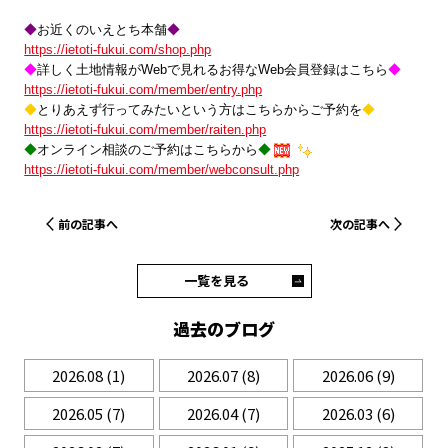
◆
お近くのいえとち本舗
◆
https://ietoti-fukui.com/shop.php
◆
詳しく土地情報がWebで見れるお得なWeb会員登録はこちら
◆
https://ietoti-fukui.com/member/entry.php
◆
とりあえず行ってみたいという方はこちらからご予約を
◆
https://ietoti-fukui.com/member/raiten.php
◆
オンライン相談のご予約はこちらから
◆
https://ietoti-fukui.com/member/webconsult.php
前の記事へ
次の記事へ
一覧を見る
過去のブログ
2026.08
(1)
2026.07
(8)
2026.06
(9)
2026.05
(7)
2026.04
(7)
2026.03
(6)