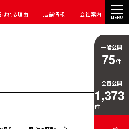
選ばれる理由
店舗情報
会社案内
大成功の土地探し
コスパが高い家
一般公開
資金の悩みを解決
75
件
安心保証
709万円お得
会員公開
毎日の暮らしを守る
1,373
件
を見る
次の記事へ