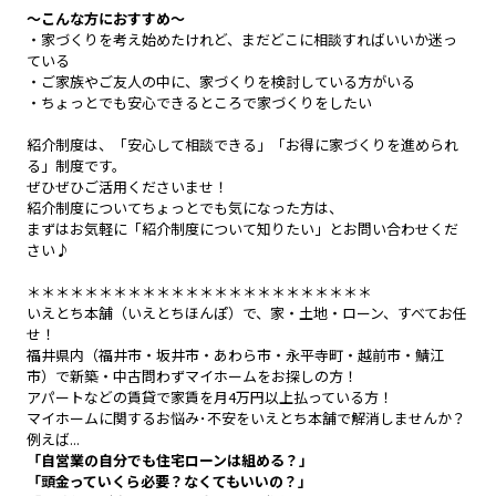
～こんな方におすすめ～
・家づくりを考え始めたけれど、まだどこに相談すればいいか迷っ
ている
・ご家族やご友人の中に、家づくりを検討している方がいる
・ちょっとでも安心できるところで家づくりをしたい
紹介制度は、「安心して相談できる」「お得に家づくりを進められ
る」制度です。
ぜひぜひご活用くださいませ！
紹介制度についてちょっとでも気になった方は、
まずはお気軽に「紹介制度について知りたい」とお問い合わせくだ
さい♪
＊＊＊＊＊＊＊＊＊＊＊＊＊＊＊＊＊＊＊＊＊＊＊＊
いえとち本舗（いえとちほんぽ）で、家・土地・ローン、すべてお任
せ！
福井県内（福井市・坂井市・あわら市・永平寺町・越前市・鯖江
市）で新築・中古問わずマイホームをお探しの方！
アパートなどの賃貸で家賃を月4万円以上払っている方！
マイホームに関するお悩み･不安をいえとち本舗で解消しませんか？
例えば...
「自営業の自分でも住宅ローンは組める？」
「頭金っていくら必要？なくてもいいの？」