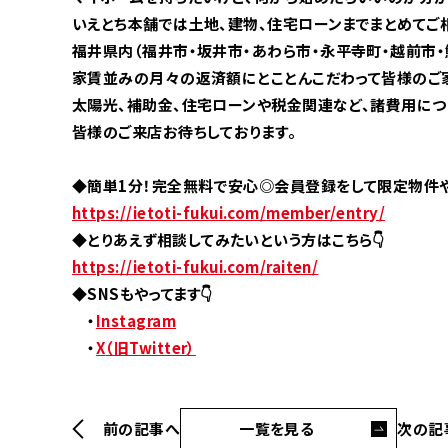
いえとち本舗では土地、建物、住宅ローンまでまとめてご相
福井県内（福井市・坂井市・あわら市・永平寺町・越前市
家賃並みの月々の返済額にとことんこだわって皆様のご
太陽光、補助金、住宅ローンや税金関連など、諸費用につ
皆様のご来店お待ちしております。
◆
簡単1分！完全無料で安心◎会員登録をして限定物件や
https://ietoti-fukui.com/member/entry/
◆
とりあえず相談してみたいという方はこちら
👇
https://ietoti-fukui.com/raiten/
◆SNSもやってます👇
・
Instagram
・
X
（旧Twitter
）
前の記事へ
一覧を見る
次の記