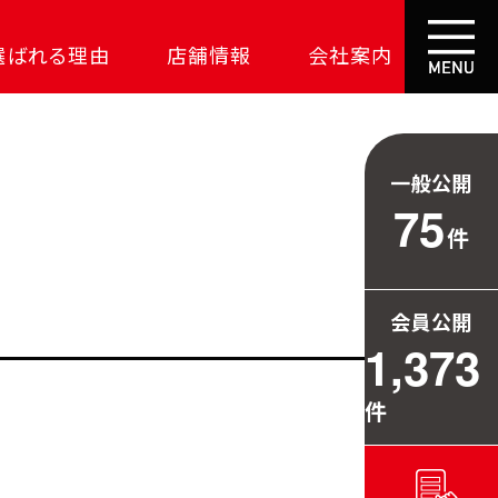
選ばれる理由
店舗情報
会社案内
大成功の土地探し
コスパが高い家
一般公開
資金の悩みを解決
75
件
安心保証
709万円お得
会員公開
毎日の暮らしを守る
1,373
件