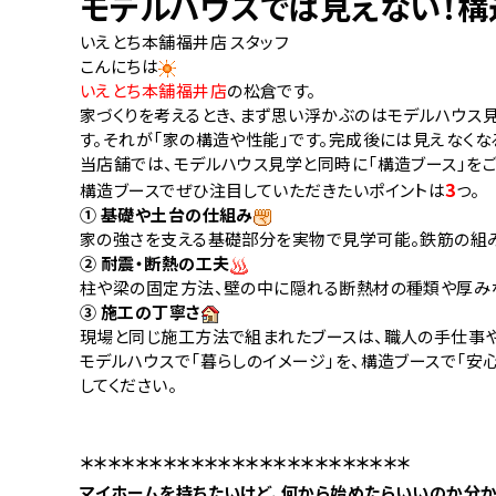
モデルハウスでは見えない！構
いえとち本舗福井店 スタッフ
こんにちは
​いえとち本舗福井店
の松倉です。
家づくりを考えるとき、まず思い浮かぶのはモデルハウス
す。それが「家の構造や性能」です。完成後には見えなく
当店舗では、モデルハウス見学と同時に「構造ブース」を
3
構造ブースでぜひ注目していただきたいポイントは
。
つ
① 基礎や土台の仕組み
家の強さを支える基礎部分を実物で見学可能。鉄筋の組
② 耐震・断熱の工夫
柱や梁の固定方法、壁の中に隠れる断熱材の種類や厚みな
③ 施工の丁寧さ
現場と同じ施工方法で組まれたブースは、職人の手仕事
モデルハウスで「暮らしのイメージ」を、構造ブースで「安
してください。
＊＊＊＊＊＊＊＊＊＊＊＊＊＊＊＊＊＊＊＊＊＊＊＊
マイホームを持ちたいけど、何から始めたらいいのか分か