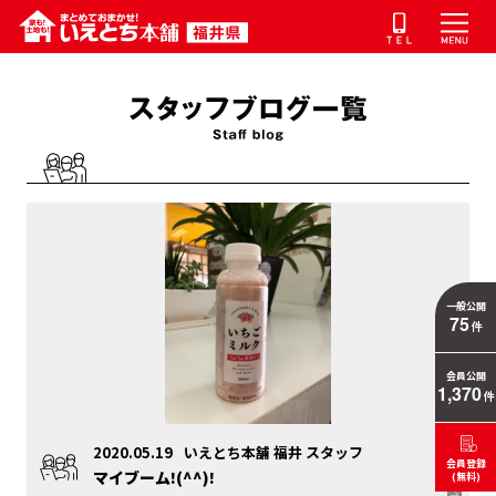
一般公開
75
件
会員公開
1,370
件
2020.05.19
いえとち本舗 福井 スタッフ
会員登録
マイブーム!(^^)!
(無料)