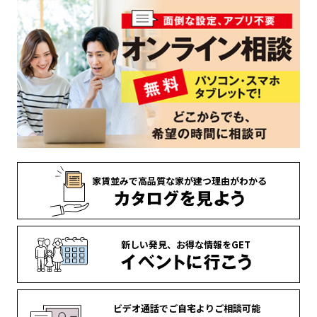
家賃並みで
高品質な家が
建つ理由がわかる
新しい発見、
お得な情報を
GET
ビデオ通話で
ご自宅より
ご相談可能