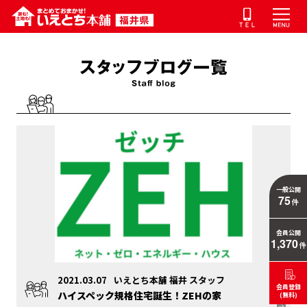
一般公開
75
件
会員公開
1,370
件
2021.03.07
いえとち本舗 福井 スタッフ
会員登録
ハイスペック規格住宅誕生！ZEHの家
(無料)