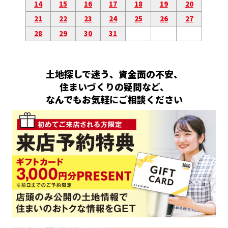
14
15
16
17
18
19
20
21
22
23
24
25
26
27
28
29
30
31
土地探しで迷う、資金面の不安、
住まいづくりの疑問など、
なんでもお気軽にご相談ください