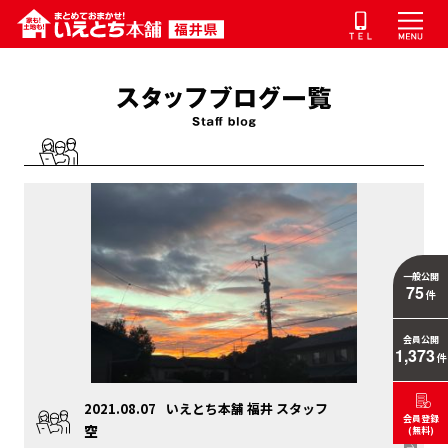
一般公開
75
件
会員公開
1,373
件
2021.08.07
いえとち本舗 福井 スタッフ
会員登録
空
(無料)