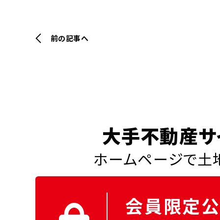
前の記事へ
大手不動産サ
ホームページで土地
会員限定公