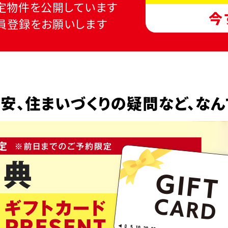
定物件を公開しています
今
員登録をお願いします
安、
住まいづくりの疑問など、
なん