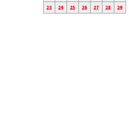
23
24
25
26
27
28
29