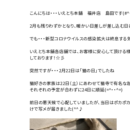
こんにちは・・・いえとち本舗 福井店 島田です(#^^
2月も残りわずかとなり、暖かい日差しが差し込む日
でも・・・新型コロナウイルスの感染拡大は終息する気配
いえとち本舗各店舗では、お客様に安心して頂ける
しております！☆彡
突然ですが・・・2月22日は「猫の日」でしたね
猫好きの家族は22日（土）にあわせて猫寺で有名な越
それぞれの予定が合わずに24日に順延(=^・・^=)
前日の悪天候で心配していましたが、当日はポカポカ
けで写メが届きました(^^♪