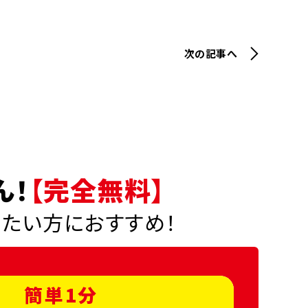
次の記事へ
ん！
【完全無料】
りたい方におすすめ！
簡単1分