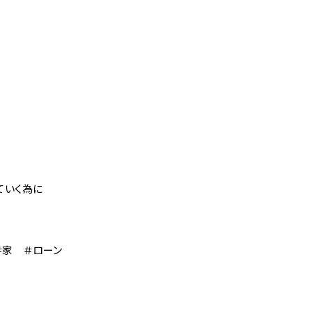
ていく為に
＃家 ＃ローン