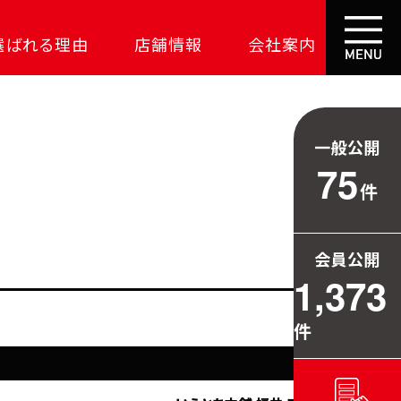
選ばれる理由
店舗情報
会社案内
大成功の土地探し
コスパが高い家
一般公開
資金の悩みを解決
75
件
安心保証
709万円お得
会員公開
毎日の暮らしを守る
1,373
件