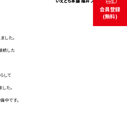
いえとち本舗 福井 スタッフ
会員登録
(無料)
ました。
継続した
らして
ました。
備中です。