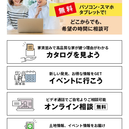
家賃並みで
高品質な家が
建つ理由がわかる
新しい発見、
お得な情報を
GET
ビデオ通話で
ご自宅より
ご相談可能
土地情報、
イベント情報を
お届け