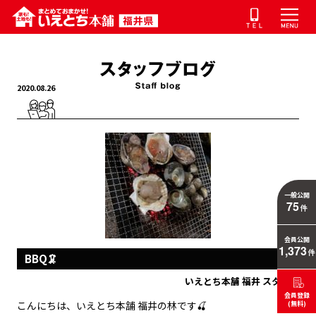
2020.08.26
一般公開
75
件
会員公開
1,373
件
BBQ🦑
いえとち本舗 福井 スタッフ
会員登録
こんにちは、いえとち本舗 福井の林です🍒
(無料)