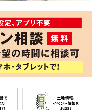
話で
土地情報、
より
イベント情報を
可能
お届け