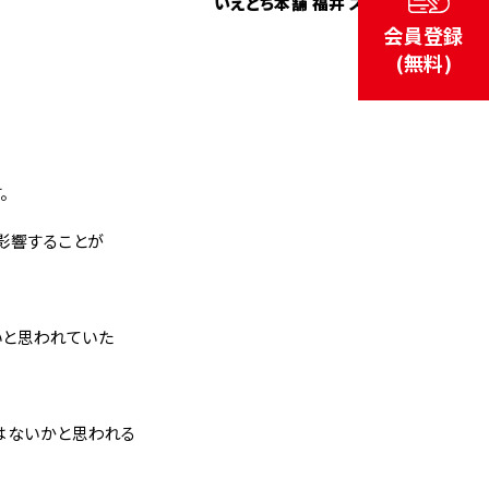
いえとち本舗 福井 スタッフ
会員登録
(無料)
。
影響することが
いと思われていた
はないかと思われる