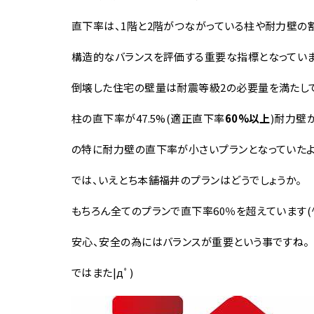
直下率は、1階と2階がつながっている柱や耐力壁の
構造的なバランスを評価する重要な指標となっていま
倒壊した住宅の壁量は耐震等級2の必要量を満たして
柱の直下率が47.5%(適正直下率
60%
以上
)耐力壁が
の特に耐力壁の直下率が小さいプランとなっていたよ
では、いえとち本舗福井のプランはどうでしょうか。
もちろん全てのプランで直下率60％を超えています(^^
安心、安全の為にはバランスが重要という事ですね。
ではまた|дﾟ)