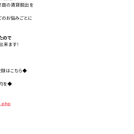
家庭の賃貸脱出を
どのお悩みごとに
たので
出来ます！
登録はこちら◆
約を◆
t.php