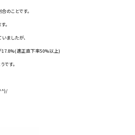
割合のことです。
す。
いましたが、
17.8%(適正直下率50%以上)
うです。
)/