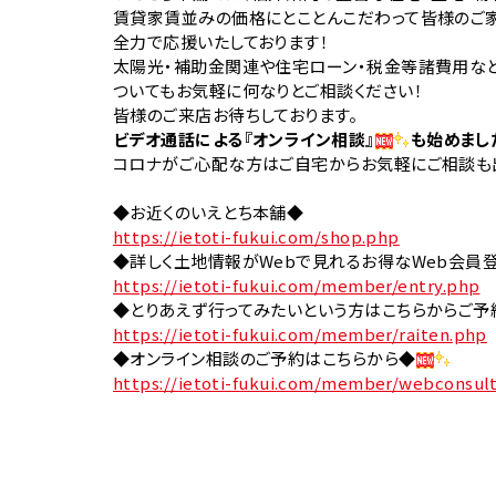
賃貸家賃並みの価格にとことんこだわって皆様のご
全力で応援いたしております！
太陽光・補助金関連や住宅ローン・税金等諸費用な
ついてもお気軽に何なりとご相談ください！
皆様のご来店お待ちしております。
ビデオ通話による『オンライン相談』
も始めまし
コロナがご心配な方はご自宅からお気軽にご相談も
◆お近くのいえとち本舗◆
https://ietoti-fukui.com/shop.php
◆詳しく土地情報がWebで見れるお得なWeb会員
https://ietoti-fukui.com/member/entry.php
◆とりあえず行ってみたいという方はこちらからご予
https://ietoti-fukui.com/member/raiten.php
◆オンライン相談のご予約はこちらから◆
https://ietoti-fukui.com/member/webconsul