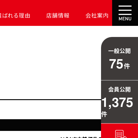
選ばれる理由
店舗情報
会社案内
大成功の土地探し
コスパが高い家
一般公開
資金の悩みを解決
75
件
安心保証
709万円お得
会員公開
毎日の暮らしを守る
1,375
件