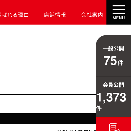
選ばれる理由
店舗情報
会社案内
大成功の土地探し
コスパが高い家
一般公開
資金の悩みを解決
75
件
安心保証
709万円お得
会員公開
毎日の暮らしを守る
1,373
件