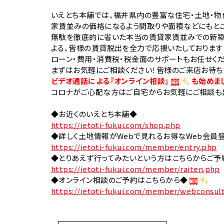
いえとち本舗では、福井県内の豊富な住宅・土地・物
家賃並みの価格になるよう間取りや面積などにもと
無駄を徹底的に省いた本当の賃貸家賃並みでの新
よる、皆様の賃貸脱出を全力で応援いたしております
ローン・費用・消費税・税金面のサポートもお任せくだ
まずはお気軽にご相談ください！皆様のご来店お待ち
ビデオ通話による『オンライン相談』
も始めま
コロナがご心配な方はご自宅からお気軽にご相談も
◆お近くのいえとち本舗◆
https://ietoti-fukui.com/shop.php
◆詳しく土地情報がWebで見れるお得なWeb会員
https://ietoti-fukui.com/member/entry.php
◆とりあえず行ってみたいという方はこちらからご予
https://ietoti-fukui.com/member/raiten.php
◆オンライン相談のご予約はこちらから◆
https://ietoti-fukui.com/member/webconsul