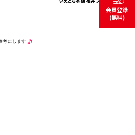
いえとち本舗 福井 スタッフ
会員登録
(無料)
参考にします