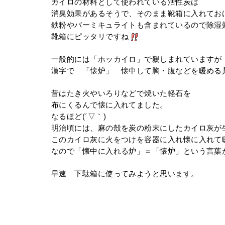
カイロの材料として使われている活性炭は
消臭効果があるそうで、そのまま靴箱に入れてお
鉄粉やバーミキュライトも含まれているので除湿
靴箱にピッタリですね
一般的には「ホッカイロ」で親しまれていますが
漢字で 「懐炉」 懐中して胸・腹などを暖める
昔はたき火やいろりなどで焼いた軽石を
布にくるんで懐に入れてました。
なるほど(´▽｀)
明治頃には、麻の殻を炭の粉末にしたカイロ灰が
このカイロ灰に火をつけを容器に入れ懐に入れて
なので「懐中に入れる炉」＝「懐炉」という言葉
早速 下駄箱に使ってみようと思います。