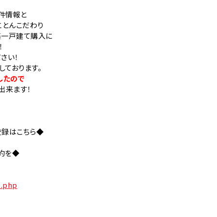
件情報と
ことんこだわり
築一戸建て購入に
！
さい！
しております。
したので
出来ます！
登録はこちら◆
約を◆
t.php