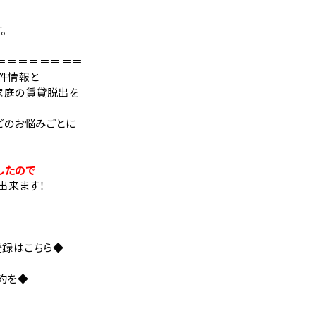
。
＝＝＝＝＝＝＝＝
件情報と
家庭の賃貸脱出を
どのお悩みごとに
したので
出来ます！
登録はこちら◆
約を◆