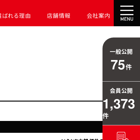
選ばれる理由
店舗情報
会社案内
大成功の土地探し
コスパが高い家
一般公開
資金の悩みを解決
75
件
安心保証
709万円お得
会員公開
毎日の暮らしを守る
1,373
件