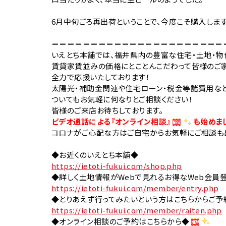
6月中旬ごろ再出荷ということで、今度こそ購入します
＝＝＝＝＝＝＝＝＝＝＝＝＝＝＝＝＝＝＝＝＝＝
いえとち本舗では、福井県内の豊富な住宅・土地・物
賃貸家賃並みの価格にとことんこだわって皆様のご
全力で応援いたしております！
太陽光・補助金関連や住宅ローン・税金等諸費用な
ついてもお気軽に何なりとご相談ください！
皆様のご来店お待ちしております。
ビデオ通話による『オンライン相談』
も始めま
コロナがご心配な方はご自宅からお気軽にご相談も
◆お近くのいえとち本舗◆
https://ietoti-fukui.com/shop.php
◆詳しく土地情報がWebで見れるお得なWeb会員
https://ietoti-fukui.com/member/entry.php
◆とりあえず行ってみたいという方はこちらからご予
https://ietoti-fukui.com/member/raiten.php
◆オンライン相談のご予約はこちらから◆