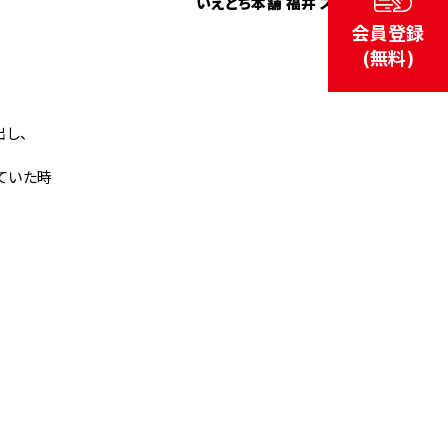
いえとち本舗 福井 スタッフ
会員登録
(無料)
し、
ていた時