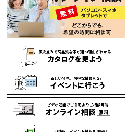
家賃並みで
高品質な家が
建つ理由がわかる
新しい発見、
お得な情報を
GET
ビデオ通話で
ご自宅より
ご相談可能
土地情報、
イベント情報を
お届け