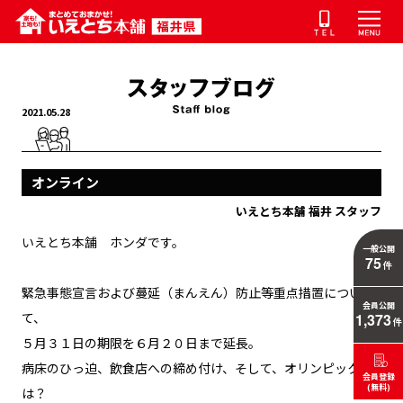
2021.05.28
オンライン
いえとち本舗 福井 スタッフ
いえとち本舗 ホンダです。
一般公開
75
件
緊急事態宣言および蔓延（まんえん）防止等重点措置につい
会員公開
て、
1,373
件
５月３１日の期限を６月２０日まで延長。
病床のひっ迫、飲食店への締め付け、そして、オリンピック
会員登録
(無料)
は？