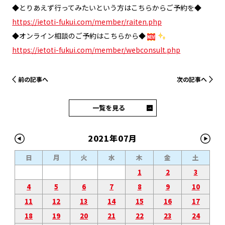
◆とりあえず行ってみたいという方はこちらからご予約を◆
https://ietoti-fukui.com/member/raiten.php
◆オンライン相談のご予約はこちらから◆
https://ietoti-fukui.com/member/webconsult.php
前の記事へ
次の記事へ
一覧を見る
2021年07月
日
月
火
水
木
金
土
1
2
3
4
5
6
7
8
9
10
11
12
13
14
15
16
17
18
19
20
21
22
23
24