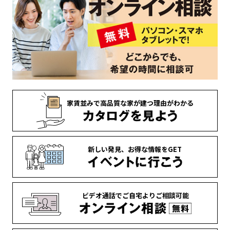
家賃並みで
高品質な家が
建つ理由がわかる
新しい発見、
お得な情報を
GET
ビデオ通話で
ご自宅より
ご相談可能