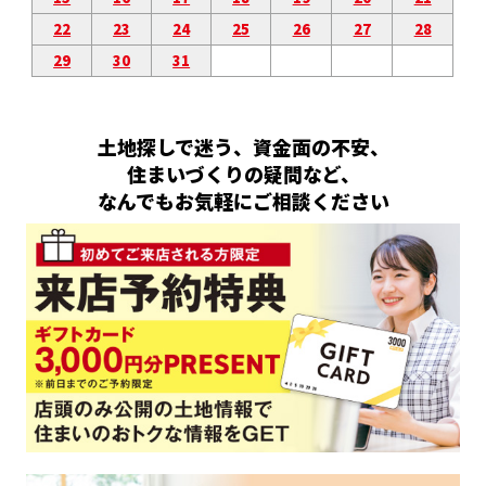
22
23
24
25
26
27
28
29
30
31
土地探しで迷う、資金面の不安、
住まいづくりの疑問など、
なんでもお気軽にご相談ください