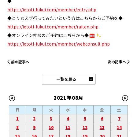
◆
https://ietoti-fukui.com/member/entry.php
◆とりあえず行ってみたいという方はこちらからご予約を◆
https://ietoti-fukui.com/member/raiten.php
◆オンライン相談のご予約はこちらから◆
https://ietoti-fukui.com/member/webconsult.php
前の記事へ
次の記事へ
一覧を見る
2021年08月
日
月
火
水
木
金
土
1
2
3
4
5
6
7
8
9
10
11
12
13
14
15
16
17
18
19
20
21