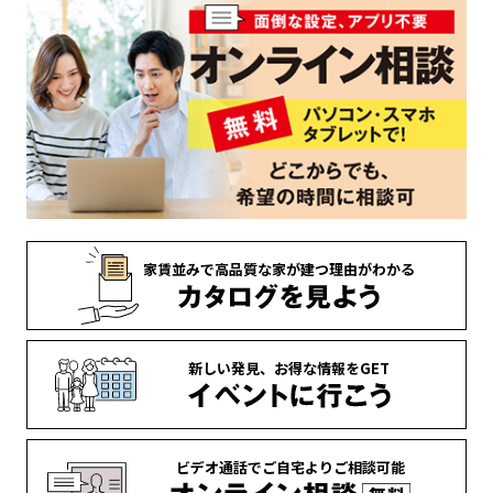
家賃並みで
高品質な家が
建つ理由がわかる
新しい発見、
お得な情報を
GET
ビデオ通話で
ご自宅より
ご相談可能