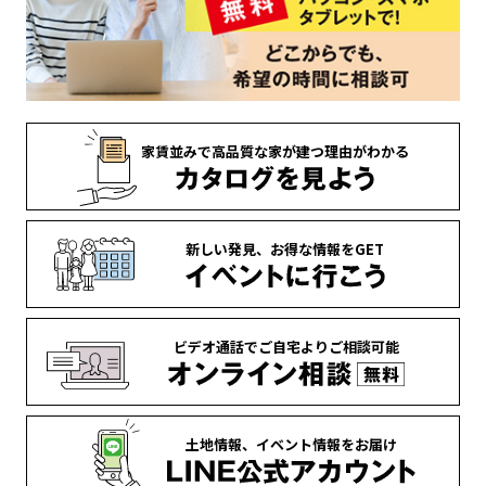
家賃並みで
高品質な家が
建つ理由がわかる
新しい発見、
お得な情報を
GET
ビデオ通話で
ご自宅より
ご相談可能
土地情報、
イベント情報を
お届け