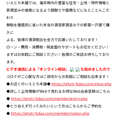
いえとち本舗では、福井県内の豊富な住宅・土地・物件情報と
家賃並みの価格になるよう間取りや面積などにもとことんこだ
わり
無駄を徹底的に省いた本当の賃貸家賃並みでの新築一戸建て購
入に
よる、皆様の賃貸脱出を全力で応援いたしております！
ローン・費用・消費税・税金面のサポートもお任せください！
まずはお気軽にご相談ください！皆様のご来店お待ちしており
ます。
ビデオ通話による『オンライン相談』
も始めましたので
コロナがご心配な方はご自宅からお気軽にご相談も出来ます！
◆お近くのいえとち本舗◆
https://ietoti-fukui.com/shop.php
◆詳しく土地情報がWebで見れるお得なWeb会員登録はこちら
◆
https://ietoti-fukui.com/member/entry.php
◆とりあえず行ってみたいという方はこちらからご予約を
◆
https://ietoti-fukui.com/member/raiten.php