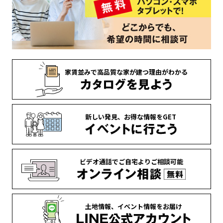
家賃並みで
高品質な家が
建つ理由がわかる
新しい発見、
お得な情報を
GET
ビデオ通話で
ご自宅より
ご相談可能
土地情報、
イベント情報を
お届け