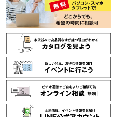
家賃並みで
高品質な家が
建つ理由がわかる
新しい発見、
お得な情報を
GET
ビデオ通話で
ご自宅より
ご相談可能
土地情報、
イベント情報を
お届け