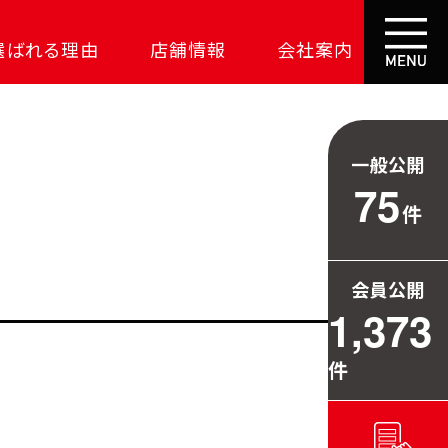
選ばれる理由
店舗情報
会社案内
大成功の土地探し
コスパが高い家
一般公開
資金の悩みを解決
75
件
安心保証
709万円お得
会員公開
毎日の暮らしを守る
1,373
件