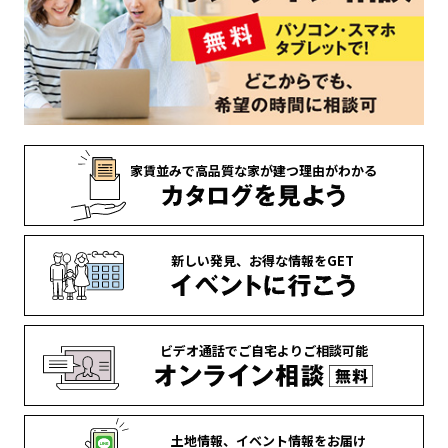
家賃並みで
高品質な家が
建つ理由がわかる
新しい発見、
お得な情報を
GET
ビデオ通話で
ご自宅より
ご相談可能
土地情報、
イベント情報を
お届け