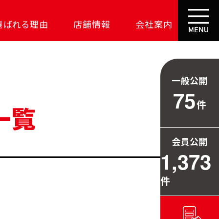
選ばれる理由
店舗情報
会社案内
大成功の土地探し
コスパが高い家
一般公開
資金の悩みを解決
75
件
安心保証
709万円お得
会員公開
毎日の暮らしを守る
1,373
件