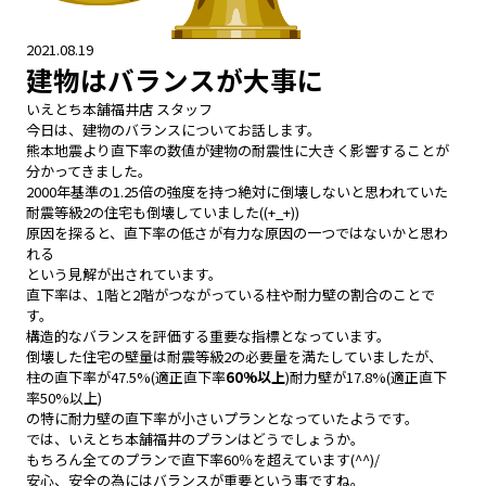
2021.08.19
建物はバランスが大事に
いえとち本舗福井店 スタッフ
今日は、建物のバランスについてお話します。
熊本地震より直下率の数値が建物の耐震性に大きく影響することが
分かってきました。
2000年基準の1.25倍の強度を持つ絶対に倒壊しないと思われていた
耐震等級2の住宅も倒壊していました((+_+))
原因を探ると、直下率の低さが有力な原因の一つではないかと思わ
れる
という見解が出されています。
直下率は、1階と2階がつながっている柱や耐力壁の割合のことで
す。
構造的なバランスを評価する重要な指標となっています。
倒壊した住宅の壁量は耐震等級2の必要量を満たしていましたが、
柱の直下率が47.5%(適正直下率
60%
以上
)耐力壁が17.8%(適正直下
率50%以上)
の特に耐力壁の直下率が小さいプランとなっていたようです。
では、いえとち本舗福井のプランはどうでしょうか。
もちろん全てのプランで直下率60％を超えています(^^)/
安心、安全の為にはバランスが重要という事ですね。