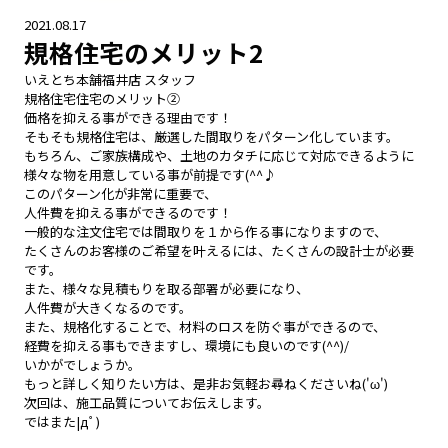
2021.08.17
規格住宅のメリット2
いえとち本舗福井店 スタッフ
規格住宅住宅のメリット②
価格を抑える事ができる理由です！
そもそも規格住宅は、厳選した間取りをパターン化しています。
もちろん、ご家族構成や、土地のカタチに応じて対応できるように
様々な物を用意している事が前提です(^^♪
このパターン化が非常に重要で、
人件費を抑える事ができるのです！
一般的な注文住宅では間取りを１から作る事になりますので、
たくさんのお客様のご希望を叶えるには、たくさんの設計士が必要
です。
また、様々な見積もりを取る部署が必要になり、
人件費が大きくなるのです。
また、規格化することで、材料のロスを防ぐ事ができるので、
経費を抑える事もできますし、環境にも良いのです(^^)/
いかがでしょうか。
もっと詳しく知りたい方は、是非お気軽お尋ねくださいね('ω')
次回は、施工品質についてお伝えします。
ではまた|дﾟ)