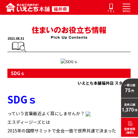
2021.08.31
SDGｓ
いえとち本舗福井店 スタッフ
一般公開
75
件
SDGｓ
会員公開
1,370
件
っていう言葉最近よく耳にしませんか？
エスディージーズとは
会員登録
2015年の国際サミットで全会一致で世界共通で決まった
(無料)