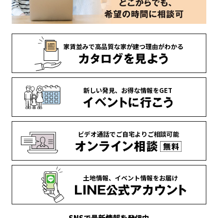
家賃並みで
高品質な家が
建つ理由がわかる
新しい発見、
お得な情報を
GET
ビデオ通話で
ご自宅より
ご相談可能
土地情報、
イベント情報を
お届け
SNSで最新情報を発信中