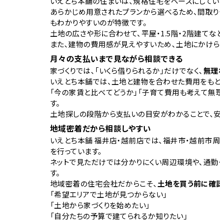
いえとち本舗の住まいは、規格住宅をベースにしてい
あらかじめ用意されたプランから選べるため、間取り
もわかりやすいのが特徴です。
土地の広さや形に合わせて、平屋・1.5階・2階建て
また、建物の費用感が見えやすいため、土地にかけら
月々の支払いまで見ながら相談できる
家づくりでは、「いくら借りられるか」だけでなく、
無理
いえとち本舗では、土地と建物を合わせた費用をもと
「今の家賃と比べてどうか」「子育て費用も考えて無
す。
土地探しの段階から支払いの目安がわかることで、安
地域密着だから相談しやすい
いえとち本舗 福井店・越前店では、福井市・越前市
を行っています。
ネットで見ただけでは分かりにくい周辺環境や、通勤
す。
地域密着の住宅会社だからこそ、
土地を買う前に確
「希望エリアで土地が見つからない」
「土地から家づくりを始めたい」
「自分たちの予算で建てられるか知りたい」