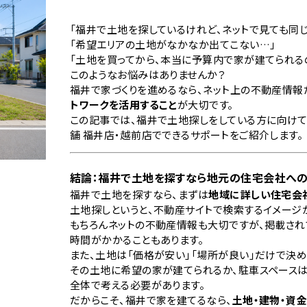
「福井で土地を探しているけれど、ネットで見ても同
「希望エリアの土地がなかなか出てこない…」
「土地を買ってから、本当に予算内で家が建てられる
このようなお悩みはありませんか？
福井で家づくりを進めるなら、ネット上の不動産情報
トワークを活用すること
が大切です。
この記事では、福井で土地探しをしている方に向けて
舗 福井店・越前店でできるサポートをご紹介します。
結論：福井で土地を探すなら地元の住宅会社へ
福井で土地を探すなら、まずは
地域に詳しい住宅会
土地探しというと、不動産サイトで検索するイメージ
もちろんネットの不動産情報も大切ですが、掲載さ
時間がかかることもあります。
また、土地は「価格が安い」「場所が良い」だけで決め
その土地に希望の家が建てられるか、駐車スペースは
全体で考える必要があります。
だからこそ、福井で家を建てるなら、
土地・建物・資