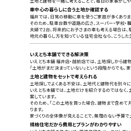
土地と建物を一緒に考えることで、毎日の家事がしや
車中心の暮らしに合う土地か確認する
福井では、日常の移動に車を使うご家庭が多くありま
そのため、駐車台数や道路の広さ、スーパー・学校・
夫婦で2台、将来的にお子さまの車も考える場合は、
地元の暮らし方を知っている住宅会社なら、こうした
いえとち本舗でできる解決策
いえとち本舗 福井店・越前店では、土地探しから建
「土地がまだ決まっていない」という段階からでも、
土地と建物をセットで考えられる
土地探しでよくある不安は、土地代と建物代を別々に
いえとち本舗では、土地だけを紹介するのではなく、
案しています。
そのため、「この土地を買った場合、建物まで含めて
ります。
家づくりの全体像が見えることで、無理のない予算で
規格住宅だから費用とプランがわかりやすい