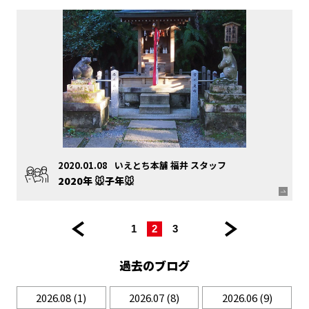
2020.01.08
いえとち本舗 福井 スタッフ
2020年 🐭子年🐭
<< 前
|
|
|
|
次
1
2
3
の
の
ペ
ペ
過去のブログ
ー
ー
ジ
ジ >>
2026.08
(1)
2026.07
(8)
2026.06
(9)