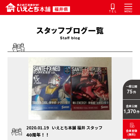
一般公開
75
件
会員公開
1,370
件
2020.01.19
いえとち本舗 福井 スタッフ
会員登録
40周年！！
(無料)