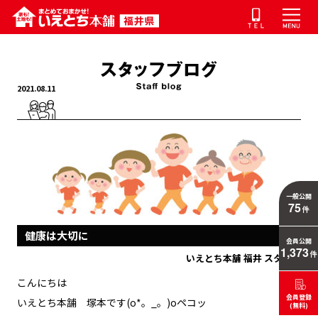
2021.08.11
一般公開
75
件
健康は大切に
会員公開
1,373
件
いえとち本舗 福井 スタッフ
こんにちは
会員登録
いえとち本舗 塚本です(o*。_。)oペコッ
(無料)