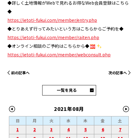
◆詳しく土地情報がWebで見れるお得なWeb会員登録はこちら
◆
https://ietoti-fukui.com/member/entry.php
◆とりあえず行ってみたいという方はこちらからご予約を◆
https://ietoti-fukui.com/member/raiten.php
◆オンライン相談のご予約はこちらから◆
https://ietoti-fukui.com/member/webconsult.php
前の記事へ
次の記事へ
一覧を見る
2021年08月
日
月
火
水
木
金
土
1
2
3
4
5
6
7