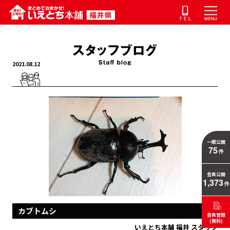
2021.08.12
一般公開
75
件
会員公開
1,373
件
カブトムシ
会員登録
(無料)
いえとち本舗 福井 スタッフ