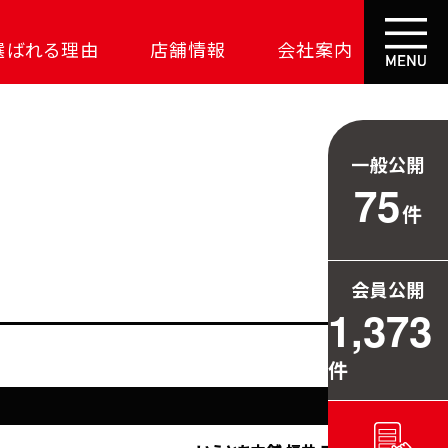
選ばれる理由
店舗情報
会社案内
大成功の土地探し
コスパが高い家
一般公開
資金の悩みを解決
75
件
安心保証
709万円お得
会員公開
毎日の暮らしを守る
1,373
件