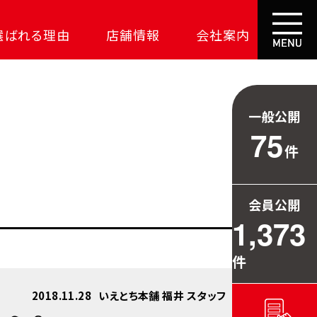
選ばれる理由
店舗情報
会社案内
大成功の土地探し
コスパが高い家
一般公開
資金の悩みを解決
75
件
安心保証
709万円お得
会員公開
毎日の暮らしを守る
1,373
件
2018.11.28
いえとち本舗 福井 スタッフ